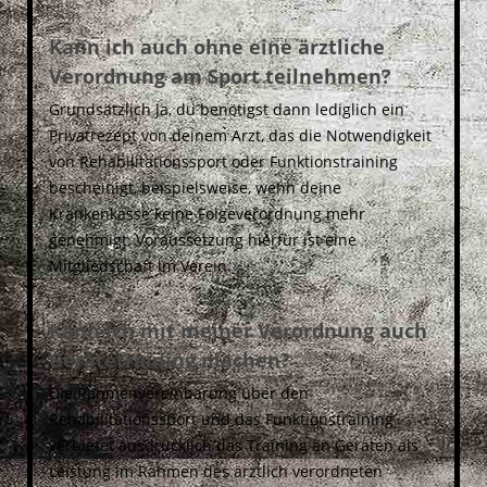
Kann ich auch ohne eine ärztliche
Verordnung am Sport teilnehmen?
Grundsätzlich ja, du benötigst dann lediglich ein
Privatrezept von deinem Arzt, das die Notwendigkeit
von Rehabilitationssport oder Funktionstraining
bescheinigt, beispielsweise, wenn deine
Krankenkasse keine Folgeverordnung mehr
genehmigt. Voraussetzung hierfür ist eine
Mitgliedschaft im Verein.
Kann ich mit meiner Verordnung auch
Gerätetraining machen?
Die Rahmenvereinbarung über den
Rehabilitationssport und das Funktionstraining
verbietet ausdrücklich das Training an Geräten als
Leistung im Rahmen des ärztlich verordneten