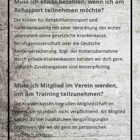
Muss ich etwas bezahlen, wenn ich am
Rehasport teilnehmen möchte?
Die Kosten für Rehabilitationssport und
Funktionstraining mit einer Verordnung des Arztes
übernimmt deine gesetzliche Krankenkasse,
Berufsgenossenschaft oder die Deutsche
Rentenversicherung. Bzgl. der Kostenübernahme
durch private Krankenkassen beraten wir dich gern.
Lediglich Zusatzangebote sind kostenpflichtig.
Muss ich Mitglied im Verein werden,
um am Training teilzunehmen?
Die Krankenkassen begrüßen Mitgliedschaft im
Verein, sie ist jedoch nicht verpflichtend. Als Mitglied
kannst du von zusätzlichen Vergünstigungen
profitieren, die wir dir gern im persönlichen
Gespräch erklären.