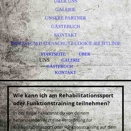
ÜBER UNS
GALERIE
UNSERE PARTNER
GÄSTEBUCH
KONTAKT
IMPRESSUM DATENSCHUTZ COOKIE-RICHTLINIE
STARTSEITE
ÜBER
UNS
GALERIE
GÄSTEBUCH
KONTAKT
Wie kann ich am Rehabilitationssport
oder Funktionstraining teilnehmen?
In der Regel bekommst du von deinem
behandelnden Arzt eine Verordnung für
Rehabilitationssport oder Funktionstraining auf dem