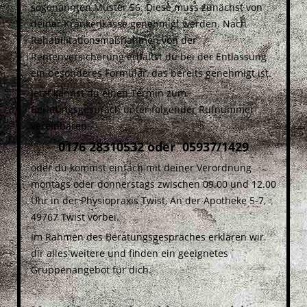
sogenannten Muster 56. Diese muss zunächst von
deiner Krankenkasse genehmigt werden. Nach
Rehabilitationsmaßnahmen von der
Rentenversicherung erhältst du bei der Entlassung
ein besonderes Formular, das bereits genehmigt ist.
Jetzt kannst du einen Termin zum
Beratungsgespräch unter folgender Rufnummer
vereinbaren:
0176 28310532 oder 05937/1429
oder du kommst einfach mit deiner Verordnung
montags oder donnerstags zwischen 09.00 und 12.00
Uhr in der Physiopraxis Twist, An der Apotheke 5-7,
49767 Twist vorbei.
Im Rahmen des Beratungsgespräches erklären wir
dir alles weitere und finden ein geeignetes
Gruppenangebot für dich.