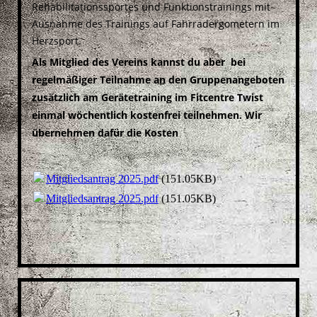
Rehabilitationssportes und Funktionstrainings mit
Ausnahme des Trainings auf Fahrradergometern im
Herzsport.
Als Mitglied des Vereins kannst du aber bei
regelmäßiger Teilnahme an den Gruppenangeboten
zusätzlich am Gerätetraining im Fitcentre Twist
einmal wöchentlich kostenfrei teilnehmen.
Wir
übernehmen dafür die Kosten
Mitgliedsantrag 2025.pdf
(151.05KB)
Mitgliedsantrag 2025.pdf
(151.05KB)